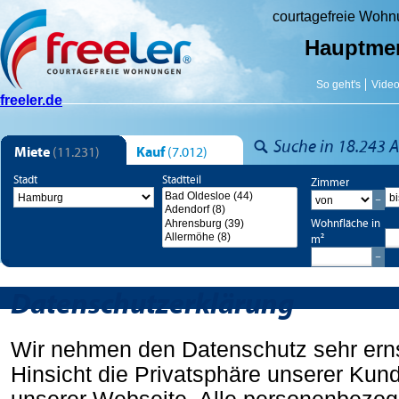
courtagefreie Woh
Hauptme
So geht's
Vide
freeler.de
Suche in 18.243 A
Miete
(11.231)
Kauf
(7.012)
Stadt
Stadtteil
Zimmer
Wohnfläche in
m²
Datenschutzerklärung
Wir nehmen den Datenschutz sehr ernst
Hinsicht die Privatsphäre unserer Ku