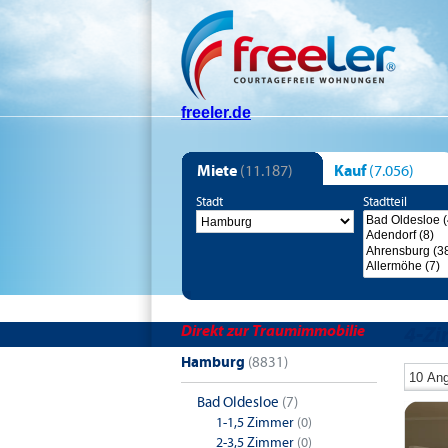
freeler.de
Miete
(11.187)
Kauf
(7.056)
Stadt
Stadtteil
Direkt zur Traumimmobilie
4-Z
Hamburg
(8831)
Bad Oldesloe
(7)
1-1,5 Zimmer
(0)
2-3,5 Zimmer
(0)