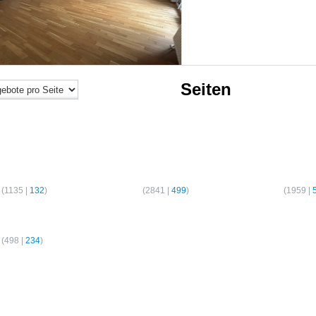
Seiten
er-Wohnungen
2-Zimmer-Wohnungen
3-Zimmer-Wo
(
1135
|
132
)
Hamburg
(
2841
|
499
)
Hamburg
(
1959
|
er-Wohnungen
(
498
|
234
)