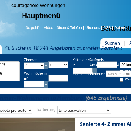
courtagefreie Wohnungen
Hauptmenü
Sekundä
So geht's
Video
Strom & Telefon
Über uns
AGB
Datenschu
Suchen
Suche in 18.243 Angeboten aus vielen Portalen:
Zimmer
Kaltmiete/Kaufpreis
Umkreis bis 20 KM
in €
Bes
Wohnfläche in
Eigene Suchkriterien
Nac
m²
War
immer-Wohnungen in Hamburg
(645 Ergebnisse)
Sortierung:
Sanierte 4- Zimmer 