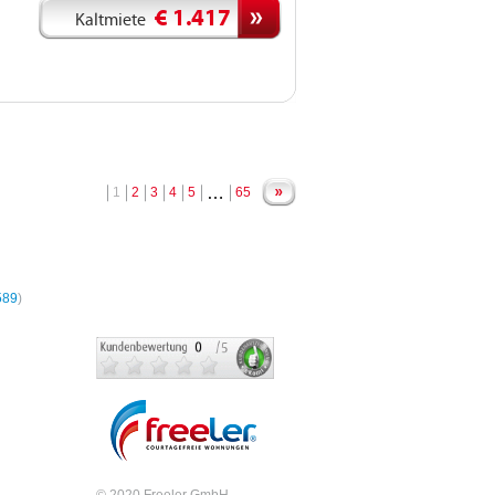
€ 1.417
Kaltmiete
…
1
2
3
4
5
65
hnungen
589
)
© 2020 Freeler GmbH