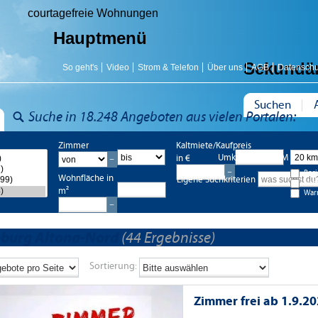
courtagefreie Wohnungen
Hauptmenü
Sekundä
So geht's
Video
Strom & Telefon
Über uns
AGB
Datenschu
Suchen
Suche in 18.248 Angeboten aus vielen Portalen:
Zimmer
Kaltmiete/Kaufpreis
Umkreis bis 20 KM
in €
Bes
Wohnfläche in
Eigene Suchkriterien
Nac
m²
War
burg Altona-Nord
(44 Ergebnisse)
Sortierung:
Zimmer frei ab 1.9.2