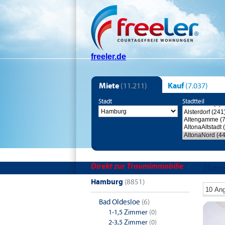
freeler.de
Miete
(11.211)
Kauf
(7.037)
Stadt
Stadtteil
Direkt zur Traumimmobilie
Ham
Hamburg
(8851)
Bad Oldesloe
(6)
1-1,5 Zimmer
(0)
2-3,5 Zimmer
(0)