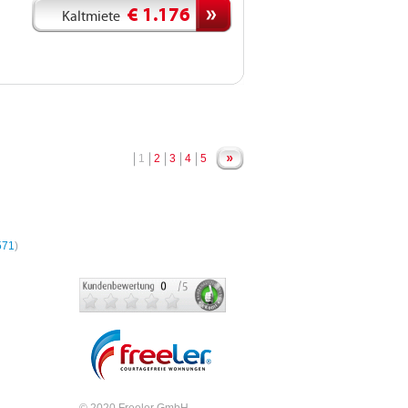
€ 1.176
Kaltmiete
1
2
3
4
5
hnungen
571
)
© 2020 Freeler GmbH