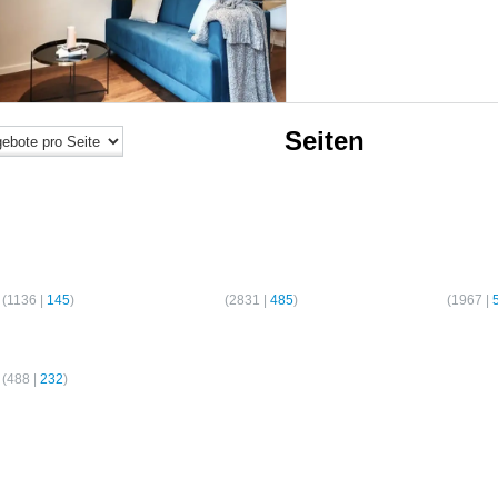
Seiten
er-Wohnungen
2-Zimmer-Wohnungen
3-Zimmer-Wo
(
1136
|
145
)
Hamburg
(
2831
|
485
)
Hamburg
(
1967
|
er-Wohnungen
(
488
|
232
)