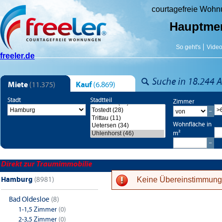
courtagefreie Woh
Hauptme
So geht's
Vide
freeler.de
Suche in 18.244 A
Miete
(11.375)
Kauf
(6.869)
Stadt
Stadtteil
Zimmer
Wohnfläche in
m²
Direkt zur Traumimmobilie
Hamburg
(8981)
Keine Übereinstimmung
Bad Oldesloe
(8)
1-1,5 Zimmer
(0)
1-Zimmer-Wohnungen
2-Z
2-3,5 Zimmer
(0)