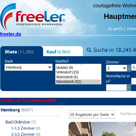
courtagefreie Woh
Hauptme
So geht's
Vide
freeler.de
Suche in 18.245 A
Miete
(11.280)
Kauf
(6.965)
Stadt
Stadtteil
Zimmer
Wohnfläche in
m²
Direkt zur Traumimmobilie
2-3,5-Zimmer-Wohnung
Hamburg
(8897)
Sortieru
Bad Oldesloe
(7)
1-1,5 Zimmer
(0)
2-3,5 Zimmer
(0)