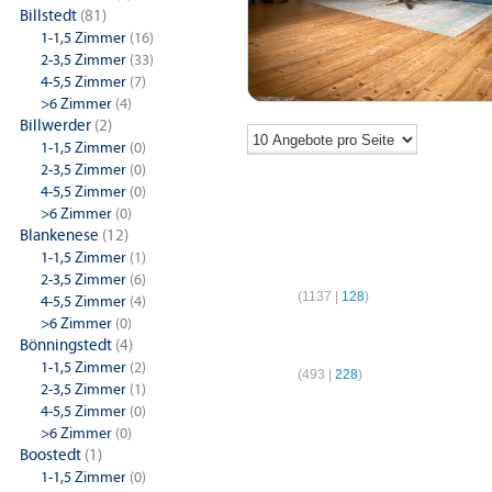
Billstedt
(81)
1-1,5 Zimmer
(16)
2-3,5 Zimmer
(33)
4-5,5 Zimmer
(7)
>6 Zimmer
(4)
Billwerder
(2)
1-1,5 Zimmer
(0)
2-3,5 Zimmer
(0)
4-5,5 Zimmer
(0)
>6 Zimmer
(0)
Blankenese
(12)
1-1,5 Zimmer
(1)
1-Zimmer-Wohnungen
2-Z
2-3,5 Zimmer
(6)
Hamburg
(
1137
|
128
)
Hamb
4-5,5 Zimmer
(4)
>6 Zimmer
(0)
4-Zimmer-Wohnungen
Bönningstedt
(4)
1-1,5 Zimmer
(2)
Hamburg
(
493
|
228
)
2-3,5 Zimmer
(1)
4-5,5 Zimmer
(0)
>6 Zimmer
(0)
Boostedt
(1)
1-1,5 Zimmer
(0)