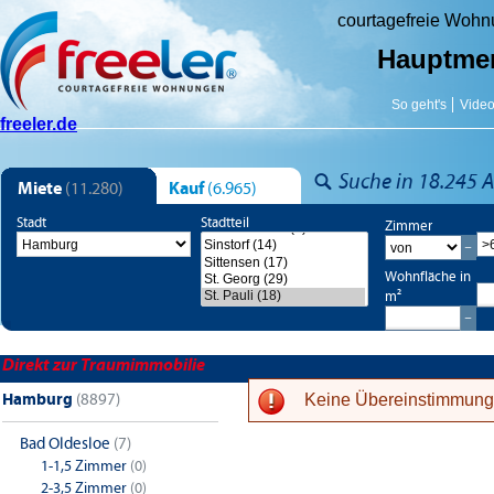
courtagefreie Woh
Hauptme
So geht's
Vide
freeler.de
Suche in 18.245 A
Miete
(11.280)
Kauf
(6.965)
Stadt
Stadtteil
Zimmer
Wohnfläche in
m²
Direkt zur Traumimmobilie
Hamburg
(8897)
Keine Übereinstimmung
Bad Oldesloe
(7)
1-1,5 Zimmer
(0)
1-Zimmer-Wohnungen
2-Z
2-3,5 Zimmer
(0)