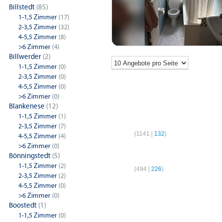
Billstedt
(85)
1-1,5 Zimmer
(17)
2-3,5 Zimmer
(32)
4-5,5 Zimmer
(8)
>6 Zimmer
(4)
Billwerder
(2)
1-1,5 Zimmer
(0)
2-3,5 Zimmer
(0)
4-5,5 Zimmer
(0)
>6 Zimmer
(0)
Blankenese
(12)
1-1,5 Zimmer
(1)
1-Zimmer-Wohnungen
2-Z
2-3,5 Zimmer
(7)
Hamburg
(
1141
|
132
)
Hamb
4-5,5 Zimmer
(4)
>6 Zimmer
(0)
4-Zimmer-Wohnungen
Bönningstedt
(5)
1-1,5 Zimmer
(2)
Hamburg
(
494
|
226
)
2-3,5 Zimmer
(2)
4-5,5 Zimmer
(0)
>6 Zimmer
(0)
Boostedt
(1)
1-1,5 Zimmer
(0)