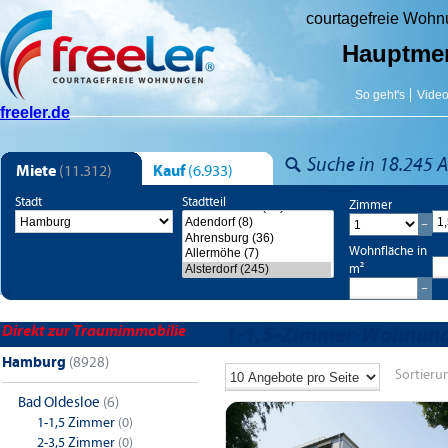
courtagefreie Woh
Hauptme
So geht's
Vide
freeler.de
Suche in 18.245 A
Miete
(11.312)
Kauf
(6.933)
Stadt
Stadtteil
Zimmer
Wohnfläche in
m²
Direkt zur Traumimmobilie
1-1,5-Zimmer-Wohnunge
Hamburg
(8928)
Sortieru
Bad Oldesloe
(6)
1-1,5 Zimmer
(0)
2-3,5 Zimmer
(0)