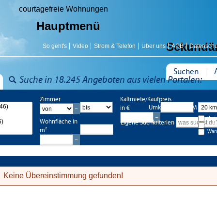
courtagefreie Wohnungen
Hauptmenü
Sekundä
So geht's
Video
Strom & Telefon
Über uns
AGB
Datenschu
Suchen
Suche in 18.245 Angeboten aus vielen Portalen:
Zimmer
Kaltmiete/Kaufpreis
Umkreis bis 20 KM
in €
Bes
Wohnfläche in
Eigene Suchkriterien
Nac
m²
War
Keine Übereinstimmung gefunden!
er-Wohnungen
2-Zimmer-Wohnungen
3-Zimmer-Wo