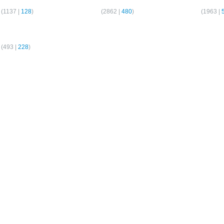
(
1137
|
128
)
Hamburg
(
2862
|
480
)
Hamburg
(
1963
|
er-Wohnungen
(
493
|
228
)