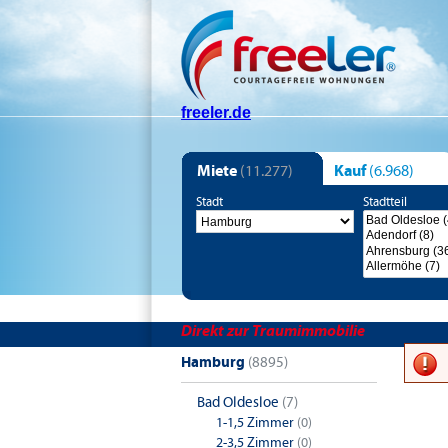
freeler.de
Miete
(11.277)
Kauf
(6.968)
Stadt
Stadtteil
Direkt zur Traumimmobilie
Hamburg
(8895)
Bad Oldesloe
(7)
1-1,5 Zimmer
(0)
1-Zimm
2-3,5 Zimmer
(0)