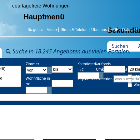
courtagefreie Wohnungen
Hauptmenü
Sekundä
So geht's
Video
Strom & Telefon
Über uns
AGB
Datenschu
Suchen
Suche in 18.245 Angeboten aus vielen Portalen:
Zimmer
Kaltmiete/Kaufpreis
Umkreis bis 20 KM
in €
Bes
Wohnfläche in
Eigene Suchkriterien
Nac
m²
War