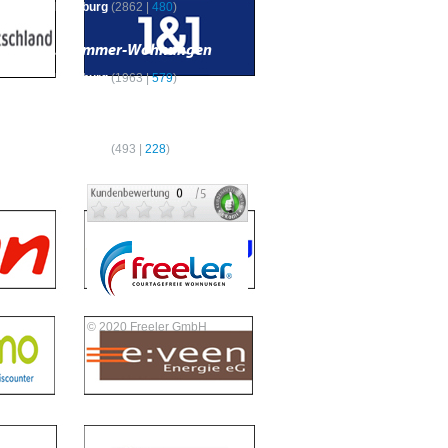
Hamburg
(
2862
|
480
)
3-Zimmer-Wohnungen
Hamburg
(
1963
|
579
)
4-Zimmer-Wohnungen
Hamburg
(
493
|
228
)
© 2020 Freeler GmbH