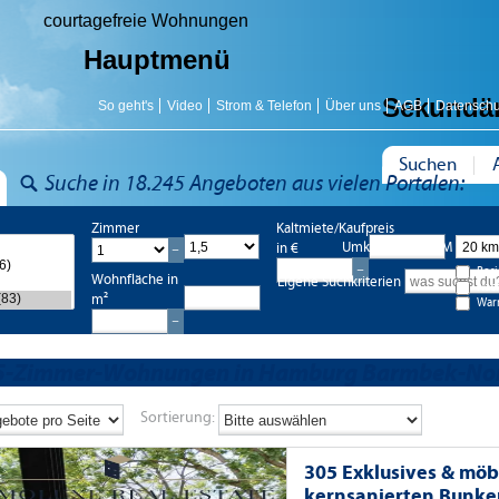
courtagefreie Wohnungen
Hauptmenü
Sekundä
So geht's
Video
Strom & Telefon
Über uns
AGB
Datenschu
Suchen
Suche in 18.245 Angeboten aus vielen Portalen:
Zimmer
Kaltmiete/Kaufpreis
Umkreis bis 20 KM
in €
Bes
Wohnfläche in
Eigene Suchkriterien
Nac
m²
War
,5-Zimmer-Wohnungen in Hamburg Barmbek-No
Sortierung:
305 Exklusives & möb
kernsanierten Bunker