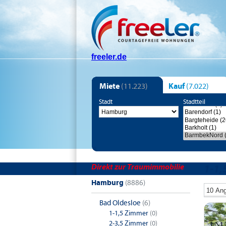
freeler.de
Miete
(11.223)
Kauf
(7.022)
Stadt
Stadtteil
Direkt zur Traumimmobilie
1-1
Hamburg
(8886)
Bad Oldesloe
(6)
1-1,5 Zimmer
(0)
2-3,5 Zimmer
(0)