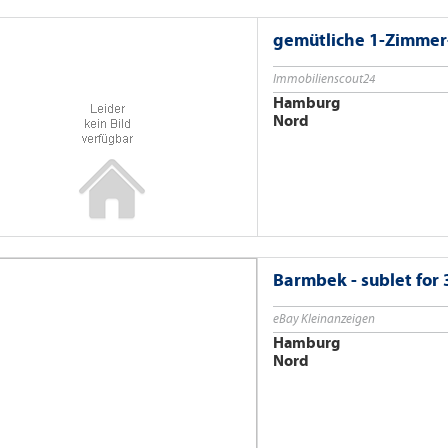
gemütliche 1-Zimme
Immobilienscout24
Hamburg
Nord
Barmbek - sublet for
eBay Kleinanzeigen
Hamburg
Nord