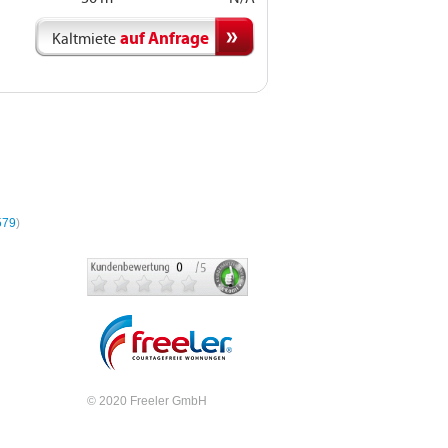
auf Anfrage
Kaltmiete
hnungen
579
)
© 2020 Freeler GmbH