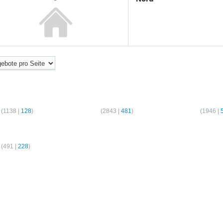
er-Wohnungen
2-Zimmer-Wohnungen
3-Zimmer-Wo
(
1138
|
128
)
Hamburg
(
2843
|
481
)
Hamburg
(
1946
|
er-Wohnungen
(
491
|
228
)