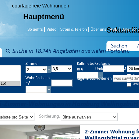
courtagefreie Wohnungen
Hauptmenü
Sekundä
So geht's
Video
Strom & Telefon
Über uns
AGB
Datenschu
Suchen
Suche in 18.245 Angeboten aus vielen Portalen:
Zimmer
Kaltmiete/Kaufpreis
Umkreis bis 20 KM
in €
Bes
Wohnfläche in
Eigene Suchkriterien
Nac
m²
War
5-Zimmer-Wohnungen in Hamburg Wellingsbütt
Sortierung:
2-Zimmer Wohnung fü
Wellingsbüttel zu ve