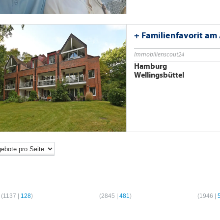
+ Familienfavorit am 
Immobilienscout24
Hamburg
Wellingsbüttel
er-Wohnungen
2-Zimmer-Wohnungen
3-Zimmer-Wo
(
1137
|
128
)
Hamburg
(
2845
|
481
)
Hamburg
(
1946
|
er-Wohnungen