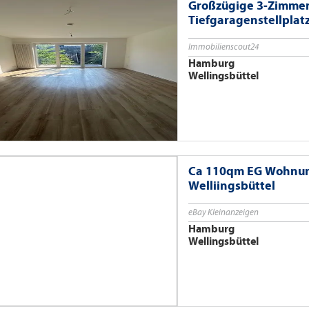
Großzügige 3-Zimmer
Tiefgaragenstellplat
Immobilienscout24
Hamburg
Wellingsbüttel
Ca 110qm EG Wohnung 
Welliingsbüttel
eBay Kleinanzeigen
Hamburg
Wellingsbüttel