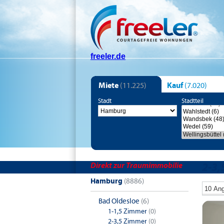
freeler.de
Miete
(11.225)
Kauf
(7.020)
Stadt
Stadtteil
Direkt zur Traumimmobilie
2-3,
Hamburg
(8886)
Bad Oldesloe
(6)
1-1,5 Zimmer
(0)
2-3,5 Zimmer
(0)