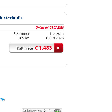
Alsterlauf +
Online seit 28.07.2026
3 Zimmer
frei zum
109 m²
01.10.2026
€ 1.483
Kaltmiete
hnungen
579
)