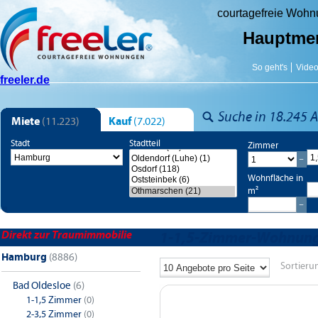
courtagefreie Woh
Hauptme
So geht's
Vide
freeler.de
Suche in 18.245 A
Miete
(11.223)
Kauf
(7.022)
Stadt
Stadtteil
Zimmer
Wohnfläche in
m²
Direkt zur Traumimmobilie
1-1,5-Zimmer-Wohnung
Hamburg
(8886)
Sortieru
Bad Oldesloe
(6)
1-1,5 Zimmer
(0)
2-3,5 Zimmer
(0)