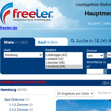
courtagefreie Woh
Hauptme
So geht's
Vide
freeler.de
Suche in 18.245 A
Miete
(11.282)
Kauf
(6.963)
Stadt
Stadtteil
Zimmer
Wohnfläche in
m²
Direkt zur Traumimmobilie
Hamburg Lüneburg
(64 
Hamburg
(8898)
Sortieru
Bad Oldesloe
(7)
1-1,5 Zimmer
(0)
2-3,5 Zimmer
(0)