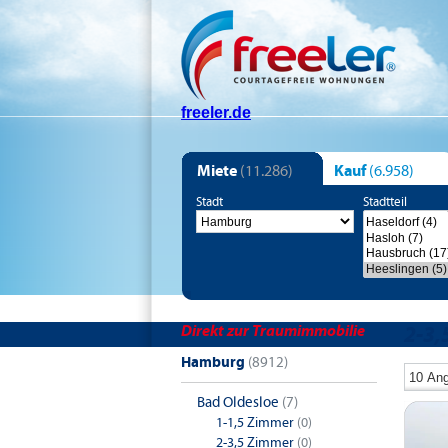
freeler.de
Miete
(11.286)
Kauf
(6.958)
Stadt
Stadtteil
Direkt zur Traumimmobilie
2-3,
Hamburg
(8912)
Bad Oldesloe
(7)
1-1,5 Zimmer
(0)
2-3,5 Zimmer
(0)