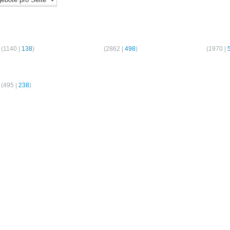
er-Wohnungen
2-Zimmer-Wohnungen
3-Zimmer-Wo
(
1140
|
138
)
Hamburg
(
2862
|
498
)
Hamburg
(
1970
|
er-Wohnungen
(
495
|
238
)