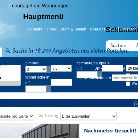
courtagefreie Wohnungen
Hauptmenü
Sekundä
So geht's
Video
Strom & Telefon
Über uns
AGB
Datenschu
Suchen
Suche in 18.244 Angeboten aus vielen Portalen:
Zimmer
Kaltmiete/Kaufpreis
Umkreis bis 20 KM
in €
Bes
Wohnfläche in
Eigene Suchkriterien
Nac
m²
War
5-Zimmer-Wohnungen in Hamburg Heeslingen
(2
Sortierung:
Nachmieter Gesucht!