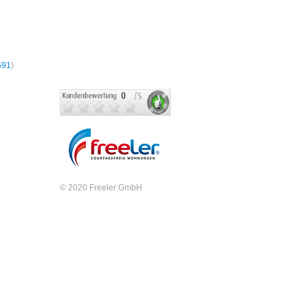
hnungen
591
)
© 2020 Freeler GmbH