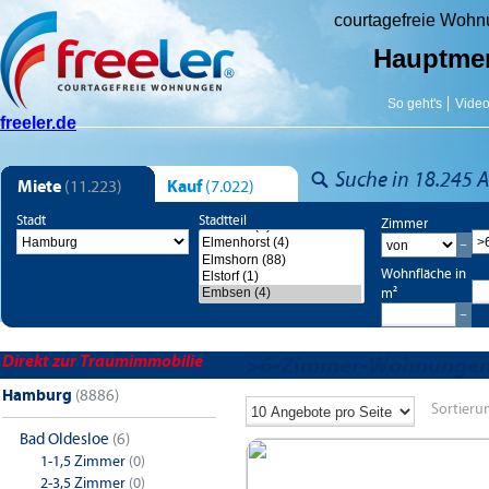
courtagefreie Woh
Hauptme
So geht's
Vide
freeler.de
Suche in 18.245 A
Miete
(11.223)
Kauf
(7.022)
Stadt
Stadtteil
Zimmer
Wohnfläche in
m²
Direkt zur Traumimmobilie
>6-Zimmer-Wohnungen
Hamburg
(8886)
Sortieru
Bad Oldesloe
(6)
1-1,5 Zimmer
(0)
2-3,5 Zimmer
(0)